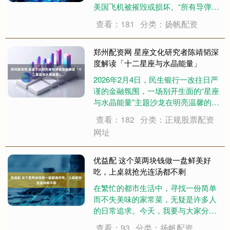
美国飞机被摧毁或损坏。“所有导弹和
无人机均被拦截或未能到达目标区
查看：181
分类：扬帆配资
域。” 伊朗伊斯兰革命卫队此前发表声
明称，为回应美国的袭击，革命卫队
袭击了约旦阿兹拉克美军基地，摧毁3
郑州配资网 星座文化研究者陈靖韬深
架F-....
度解读「十二星座与水晶能量」
2026年2月4日，民生银行一改往日严
谨的金融氛围，一场别开生面的“星座
与水晶能量”主题沙龙在明亮温馨的私
人银行中心举行。本次活动特邀知名
查看：182
分类：正规股票配资
星座文化研究者陈靖韬，担任主讲嘉
网址
宾，为几十位银行高净值客户及特邀
嘉宾带来了一场关于“十二星座与水晶
能量....
优益配 这个菜两块钱做一盘鲜美好
吃，上桌就抢光连汤都不剩
在繁忙的都市生活中，寻找一份简单
而不失美味的家常菜，无疑是许多人
的日常追求。今天，我要与大家分享
一道看似平凡却蕴藏着无限惊喜的美
查看：93
分类：扬帆配资