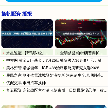
扬帆配资 播报
永星速配 【环球财经】纽约股市三大股指16日下跌
金瑞鼎盛 给特朗普辩护指鹿为马？\
中祥网 黄金ETF基金：7月25日融资买入36348万元，融
美林资管 诺诚健华：ICP-488治疗银屑病研究入选2025
股民之家 刚刚蜜雪冰城登陆港交所 河南诞生全球现制茶饮第一股
优配交易 丰田汽车换帅
九五配资 东部战区宣布演习结束后，日媒最终没忍住，称日方早就