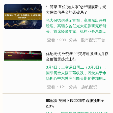
牛管家 首位“光大系”总经理履新，光
大保德信基金能否破局？
光大保德信基金宣布，高瑞东出任总
经理。高瑞东曾任光大证券研究所所
长、首席经济学家、机构业务总部总
经理 时隔4个多月之后，光大保德信
查看：209
分类：股市配资平台
基金总经理履新。 9月4日，光大保德
信基金发布高级管理人员变更公告
称，高瑞东出任总经理，副总经理兼
优配无忧 张尧浠:冲突与通胀担忧并存
首席运营官、....
金价预震荡式上行
3月4日：上交易日周二（3月3日）：
国际黄金大幅回落收跌，因受累于市
场担心中东冲突可能长期化并加剧通
胀担忧，而推升美元大幅走强，并令
查看：121
分类：扬帆配资
市场预期的美联储降息时间已从原先
的7月推迟至9月，而打压金价跳水走
低，一举收复前两周涨幅，符合日内
68配资 英国下调2026年通胀预期至
给出的背离....
2.3%