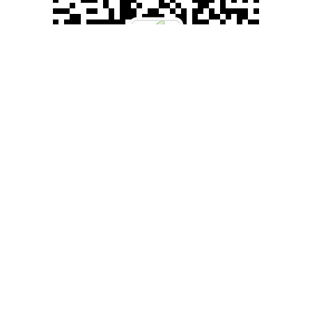
滚动资讯
科创之星 理想汽车针对L系列推出限时购车优惠政策
股市配资平台
09-24