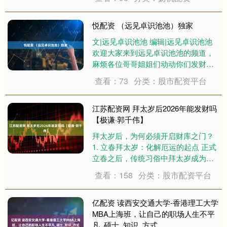
食——清炒时蔬。 这道菜以其经济实
惠的价格和令人垂涎的口感，成为了
家宴中的宠儿。它不仅价格亲民，制
悦配资 （远见卓识池池）独家
作过程也极为简....
文|远见卓识池池 编辑|远见卓识池池
欢迎大家来到远见卓识池池的频道，
麻烦各位哥哥姐姐们动动你们发财的
小手点点关注、点点赞、评论转发，
查看：73
分类：股市配资平台
谢谢大家！池池在这里祝大家家庭和
睦，儿女孝顺，笑口常开，一顺百
顺！ 嘿，朋友们，今儿个可是2026年
江苏配资网 拜太岁后2026年能发财吗
2月5....
【极谦·郭千伟】
拜太岁后，为何必须开启财库之门？
1. 立春拜太岁：化解厄运的起点 正式
立春之后，传统习俗中拜太岁成为许
多人开启新年的重要仪式。太岁当头
查看：158
分类：股市配资平台
坐，无喜恐有祸，犯太岁往往被认为
会在平安、健康等方面带来诸多不
顺。拜太岁、化解凶星，正是为了解
亿配资 读西安交通大学-香港理工大学
决这些潜在....
MBA上海班，让自己的职场人生不平
凡_硕士_知识_方式