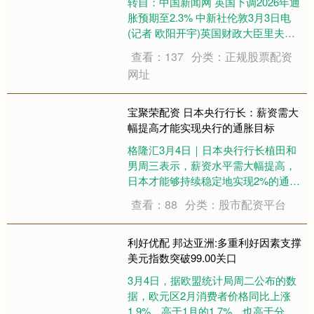
转自：中国新闻网 英国下调2026年通
胀预期至2.3% 中新社伦敦3月3日电
(记者 欧阳开宇)英国财政大臣里夫斯
当地时间3日在议会演讲中公布，根据
查看：137
分类：正规股票配资
英国预算责任办公室最新预测，2026
网址
年英国消费者价格指数(CPI)平均通胀
率为2.3%，较去年....
宝聚荣配资 日本央行行长：薪资需大
幅提高才能实现央行的通胀目标
格隆汇3月4日｜日本央行行长植田和
男周三表示，薪资水平需大幅提高，
日本才能够持续稳定地实现2%的通胀
目标。植田和男在国会表示：“日本央
查看：88
分类：股市配资平台
行无法对实际工资增长施加强大影
响”，实际薪资增长主要取决于中长期
劳动生产率。他补充道：“但我们将推
利好优配 邦达亚洲:多重利好因素支撑
行货币政....
美元指数突破99.00关口
3月4日，据欧盟统计局周二公布的数
据，欧元区2月消费者价格同比上涨
1.9%，高于1月的1.7%，也高于分析