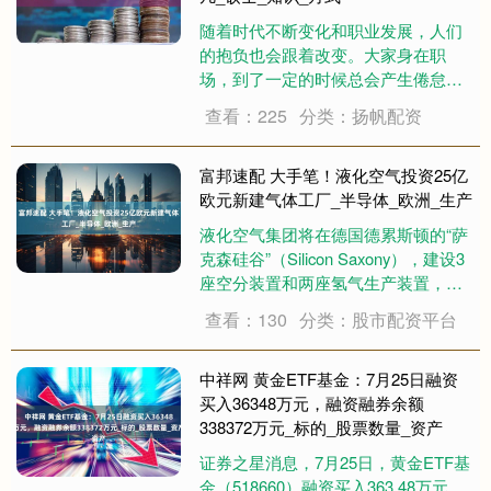
随着时代不断变化和职业发展，人们
的抱负也会跟着改变。大家身在职
场，到了一定的时候总会产生倦怠
感、迷茫感，不知如何冲破这层“玻璃
查看：225
分类：扬帆配资
天花板”，也不知何去何从。给自己一
个机会，用知识改变命运。 01 在相同
行业或职位升职 如果你在咨询或投
富邦速配 大手笔！液化空气投资25亿
行，想升职....
欧元新建气体工厂_半导体_欧洲_生产
液化空气集团将在德国德累斯顿的“萨
克森硅谷”（Silicon Saxony），建设3
座空分装置和两座氢气生产装置，以
及相关基础设施，以支持欧洲半导体
查看：130
分类：股市配资平台
产业的发展。 该设施预计将于2027年
投入运营，将为客户提供大量、连
续、稳定和可靠的超纯氮气....
中祥网 黄金ETF基金：7月25日融资
买入36348万元，融资融券余额
338372万元_标的_股票数量_资产
证券之星消息，7月25日，黄金ETF基
金（518660）融资买入363.48万元，