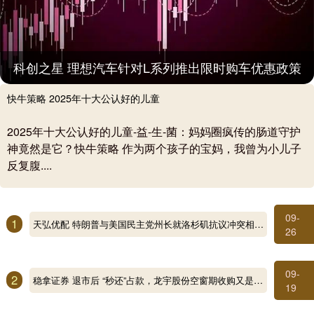
科创之星 理想汽车针对L系列推出限时购车优惠政策
快牛策略 2025年十大公认好的儿童
2025年十大公认好的儿童-益-生-菌：妈妈圈疯传的肠道守护
神竟然是它？快牛策略 作为两个孩子的宝妈，我曾为小儿子
反复腹....
09-
1
天弘优配 特朗普与美国民主党州长就洛杉矶抗议冲突相互指责
26
09-
2
稳拿证券 退市后 “秒还”占款，龙宇股份空窗期收购又是“套路”？
19