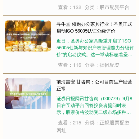
万元人民币，经营范围为企业管理咨
查看：122
分类：股市配资平台
询、社会经济咨询服务、财务咨询。
企查查股权穿透显示，该企业由宇树
科技创始人王兴兴及其名下杭州天则
寻牛堂 领跑办公家具行业！圣奥正式
科技有限公....
启动ISO 56005认证分级评价
近日，圣奥办公家具隆重开启了“ISO
56005创新与知识产权管理能力分级评
价”的启动仪式。这一举动标志着圣奥
在家具行业中的创新领导地位，成为
查看：116
分类：扬帆配资
全国范围内首家进军该认证的企业，
并凸显其在知识产权管理方面的系统
化布局。启动仪式上，萧山区市场监
前海吉安 甘咨询：公司目前生产经营
督....
正常
证券日报网讯甘咨询（000779）9月8
日在互动平台回答投资者提问时表
示，股票价格波动受二级市场多种因
素综合影响，公司目前生产经营正
查看：215
分类：正规股票配资
常。....
网址