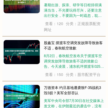
暑期出游、探亲、研学等日程排得满
满当当，不光要玩得尽兴，还要注意
出行安全，不要因为一时疏忽，耽误
行程。 日前，在国铁南昌局鹰潭北
查看：120
分类：正规股票配资
站，安检人员通过安检仪查验行李
网址
时，就查获旅客随身携带的两把超过
60毫米的刀具。依据《铁路旅客禁
止、限制携带和托运....
股鑫宝 摆渡车空调突发故障导致旅客
不适，春秋航空致歉
8月2日，春秋航空发布关于摆渡车空
调突发故障导致旅客不适的致歉公
告。今天凌晨，浦东机坪摆渡车02521
突发空调故障，导致有旅客在等待下
查看：150
分类：股市配资平台
客期间，经历闷热不适。经调取车内
监控全面回溯，核实如下: 涉事车辆
02521，出车前检查，空调良好。
万德资本 约旦基地遭袭致F-35战机3
01....
毁3损？美军全部否认
美军中央司令部7月30日在社交媒体上
发文称，在伊朗最近的袭击中，没有