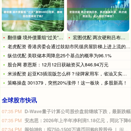
翻倍赚 境外债重组“过关”削债840亿在即，碧桂园自救成功了
宏图优配 两次硬刚吕布，两次追杀关羽，两次战败赵云，此人是何
老虎配资 香港房委会通过鼓励市民循房屋阶梯上进上流的措施
纵信优配 美联储本周降息25个基点的概率为96.1%
股合网 赛恩斯：12月12日获融资买入846.94万元
米涂配资 起亚K3插混版怎么样？绿牌家用车，省油又实用，值得
策略操盘 301379，突然20%涨停！这一板块，多股新高！
全球股市快讯
07:35 PM
D-
07:35 PM
07:34 PM
闽灿坤B：拟750-1500万港币回购B股股份
闽灿坤B公告称，公司拟以集中竞价交易方式回购境内上市外资股B股，回购资金总额不低于750万港币（含）且不超过1500万港币（含），回购价格不超过2.84港币/股，回购期限不超过3个月。本次回购用于维护公司价值及股东权益，预计回购股份数量为264.08-528.17万股，占公司总股本的1.42%-2.84%。截至公告日，相关人员暂无明确减持计划。本次回购存在一定实施风险。