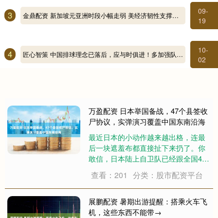
09-
3
金鼎配资 新加坡元亚洲时段小幅走弱 美经济韧性支撑美元走势
19
10-
4
匠心智策 中国排球理念已落后，应与时俱进！多加强队员的身体素质训练
02
万盈配资 日本举国备战，47个县签收
尸协议，实弹演习覆盖中国东南沿海
最近日本的小动作越来越出格，连最
后一块遮羞布都直接扯下来扔了。你
敢信，日本陆上自卫队已经跟全国47
个都道府县的所有殡葬机构，签完了
查看：201
分类：股市配资平台
战时遗体处理协议。从收尸流程、无
菌运输到通知家属、抚恤金标准，每
一项都写得明明白白，这可不是小打
展鹏配资 暑期出游提醒：搭乘火车飞
小闹，是明摆着....
机，这些东西不能带→