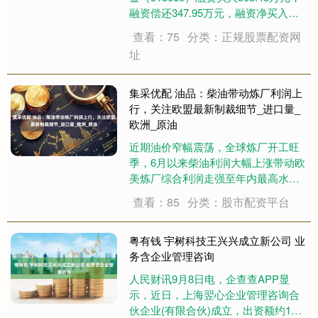
融资偿还347.95万元，融资净买入
15.53万元，融资余额3383.72万元。
查看：75
分类：正规股票配资网
融券方面，当日无融券交易。 融资融
址
券余额3383.72万元，较昨日上涨
0.4....
集采优配 油品：柴油带动炼厂利润上
行，关注欧盟最新制裁细节_进口量_
欧洲_原油
近期油价窄幅震荡，全球炼厂开工旺
季，6月以来柴油利润大幅上涨带动欧
美炼厂综合利润走强至年内最高水
平。供应在OPEC进入增产周期、非
查看：85
分类：股市配资平台
OPEC逐步投产节奏下环比上升，全
球进入累库周期，原油月差高位回
落，基本面偏震荡格局。近端欧柴受
粤有钱 宇树科技王兴兴成立新公司 业
多重因素走强，....
务含企业管理咨询
人民财讯9月8日电，企查查APP显
示，近日，上海翌心企业管理咨询合
伙企业(有限合伙)成立，出资额约11