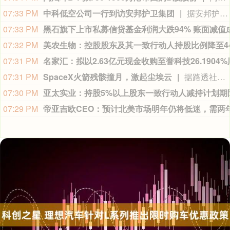
07:33 PM
中科低空公司一行到访安邦护卫集团
据安邦护卫集团消息，8月6日，中国科学院空天信息创新研究院低空总师、中科低空公司董事长杨猛一行到访安邦护卫集团，双方围绕低空经济产业落地、文旅低空新业态、应急救援等领域深入座谈。
07:33 PM
07:32 PM
07:31 PM
07:31 PM
SpaceX火箭残骸撞月，激起尘埃云
据路透社8月5日报道，美国太空探索技术公司（SpaceX）一块自去年起在太空中漂浮的火箭残骸5日凌晨高速撞击月球。这块校车大小的残骸是一枚SpaceX“猎鹰9”号火箭的上面级，它曾于2025年1月把美国“萤火虫”航空航天公司的月球着陆器送往月球。该火箭残骸与月球的预期碰撞成为天文学家和航天爱好者的一大看点，他们热切期待目睹此次撞击的发生过程。重约4吨的火箭箭体在美国东部时间凌晨2时35分左右以8690千米的时速撞击月球。环绕月球飞行的几台航天器均处在无法拍摄到撞击特写画面的位置。不过，架设在智利帕拉纳尔天文台的欧洲南方天文台甚大望远镜捕捉到了此次撞击所产生的微弱闪光。欧洲南方天文台发言人对路透社表示：“我们可以确认，望远镜探测到了撞击后持续5至10分钟的撞击尘埃云中钠和锂气体的光谱线。”（参考消息）
07:30 PM
07:29 PM