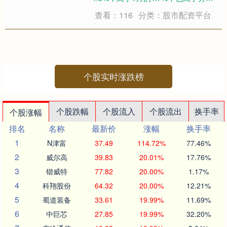
师预期（1.7%）。剔除食品和能源后
查看：116
分类：股市配资平台
的核心通胀同样超预期回升至2.4%，
服务通胀升至3.4%。 与此同时，围绕
伊朗的军事行动正在搅动油....
个股实时涨跌榜
个股跌幅
个股流入
个股流出
换手率
个股涨幅
排名
名称
最新价
涨幅
换手率
1
N津富
37.49
114.72%
77.46%
2
威尔高
39.83
20.01%
17.76%
3
锴威特
77.82
20.00%
1.17%
4
科翔股份
64.32
20.00%
12.21%
5
蜀道装备
33.61
19.99%
11.69%
6
中巨芯
27.85
19.99%
32.20%